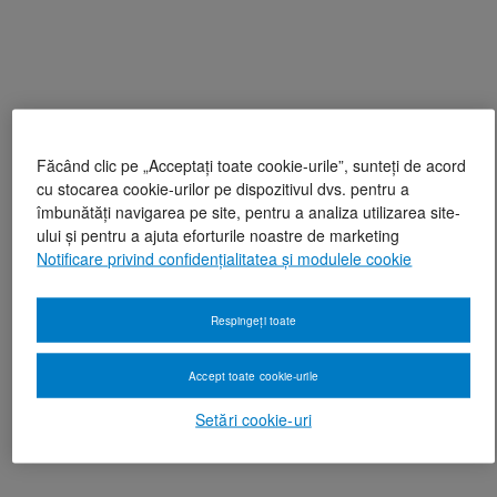
Făcând clic pe „Acceptați toate cookie-urile”, sunteți de acord
cu stocarea cookie-urilor pe dispozitivul dvs. pentru a
îmbunătăți navigarea pe site, pentru a analiza utilizarea site-
ului și pentru a ajuta eforturile noastre de marketing
Notificare privind confidențialitatea și modulele cookie
Respingeți toate
Accept toate cookie-urile
Setări cookie-uri