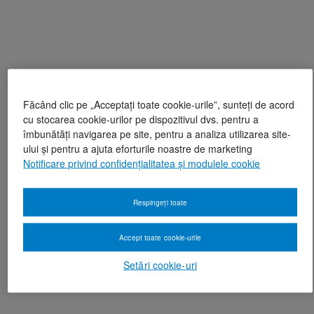
Făcând clic pe „Acceptați toate cookie-urile”, sunteți de acord
cu stocarea cookie-urilor pe dispozitivul dvs. pentru a
îmbunătăți navigarea pe site, pentru a analiza utilizarea site-
ului și pentru a ajuta eforturile noastre de marketing
Notificare privind confidențialitatea și modulele cookie
Respingeți toate
Accept toate cookie-urile
Setări cookie-uri