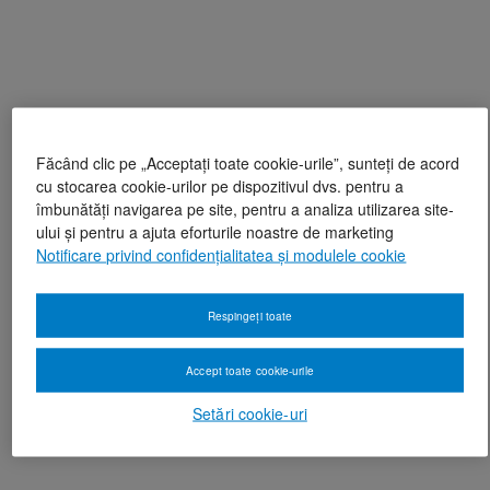
Făcând clic pe „Acceptați toate cookie-urile”, sunteți de acord
cu stocarea cookie-urilor pe dispozitivul dvs. pentru a
îmbunătăți navigarea pe site, pentru a analiza utilizarea site-
ului și pentru a ajuta eforturile noastre de marketing
Notificare privind confidențialitatea și modulele cookie
Respingeți toate
Accept toate cookie-urile
Setări cookie-uri