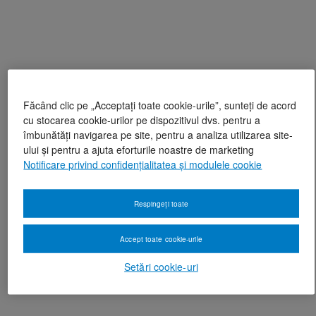
Făcând clic pe „Acceptați toate cookie-urile”, sunteți de acord
cu stocarea cookie-urilor pe dispozitivul dvs. pentru a
îmbunătăți navigarea pe site, pentru a analiza utilizarea site-
ului și pentru a ajuta eforturile noastre de marketing
Notificare privind confidențialitatea și modulele cookie
Respingeți toate
Accept toate cookie-urile
Setări cookie-uri