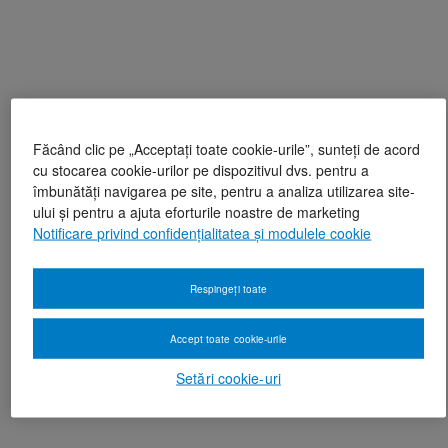
Făcând clic pe „Acceptați toate cookie-urile”, sunteți de acord
cu stocarea cookie-urilor pe dispozitivul dvs. pentru a
îmbunătăți navigarea pe site, pentru a analiza utilizarea site-
ului și pentru a ajuta eforturile noastre de marketing
Notificare privind confidențialitatea și modulele cookie
Respingeți toate
Accept toate cookie-urile
Setări cookie-uri