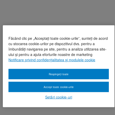
Făcând clic pe „Acceptați toate cookie-urile”, sunteți de acord
cu stocarea cookie-urilor pe dispozitivul dvs. pentru a
îmbunătăți navigarea pe site, pentru a analiza utilizarea site-
ului și pentru a ajuta eforturile noastre de marketing
Notificare privind confidențialitatea și modulele cookie
Respingeți toate
Accept toate cookie-urile
Setări cookie-uri