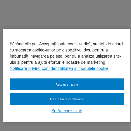
Făcând clic pe „Acceptați toate cookie-urile”, sunteți de acord
cu stocarea cookie-urilor pe dispozitivul dvs. pentru a
îmbunătăți navigarea pe site, pentru a analiza utilizarea site-
ului și pentru a ajuta eforturile noastre de marketing
Notificare privind confidențialitatea și modulele cookie
Respingeți toate
Accept toate cookie-urile
Setări cookie-uri