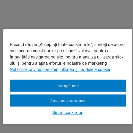
Făcând clic pe „Acceptați toate cookie-urile”, sunteți de acord
cu stocarea cookie-urilor pe dispozitivul dvs. pentru a
îmbunătăți navigarea pe site, pentru a analiza utilizarea site-
ului și pentru a ajuta eforturile noastre de marketing
Notificare privind confidențialitatea și modulele cookie
Respingeți toate
Accept toate cookie-urile
Setări cookie-uri