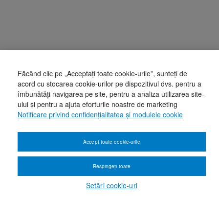
Făcând clic pe „Acceptați toate cookie-urile”, sunteți de
acord cu stocarea cookie-urilor pe dispozitivul dvs. pentru a
îmbunătăți navigarea pe site, pentru a analiza utilizarea site-
ului și pentru a ajuta eforturile noastre de marketing
Notificare privind confidențialitatea și modulele cookie
Accept toate cookie-urile
Respingeți toate
Setări cookie-uri