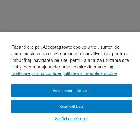
Făcând clic pe „Acceptați toate cookie-urile”, sunteți de
acord cu stocarea cookie-urilor pe dispozitivul dvs. pentru a
îmbunătăți navigarea pe site, pentru a analiza utilizarea site-
ului și pentru a ajuta eforturile noastre de marketing
Notificare privind confidențialitatea și modulele cookie
Accept toate cookie-urile
Respingeți toate
Setări cookie-uri