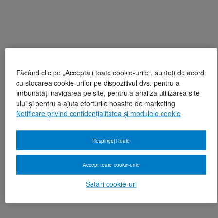
Făcând clic pe „Acceptați toate cookie-urile”, sunteți de acord
cu stocarea cookie-urilor pe dispozitivul dvs. pentru a
îmbunătăți navigarea pe site, pentru a analiza utilizarea site-
ului și pentru a ajuta eforturile noastre de marketing
Notificare privind confidențialitatea și modulele cookie
Respingeți toate
Accept toate cookie-urile
Setări cookie-uri