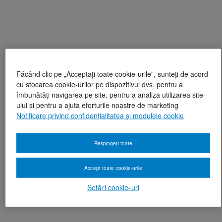
Făcând clic pe „Acceptați toate cookie-urile”, sunteți de acord
cu stocarea cookie-urilor pe dispozitivul dvs. pentru a
îmbunătăți navigarea pe site, pentru a analiza utilizarea site-
ului și pentru a ajuta eforturile noastre de marketing
Notificare privind confidențialitatea și modulele cookie
Respingeți toate
Accept toate cookie-urile
Setări cookie-uri