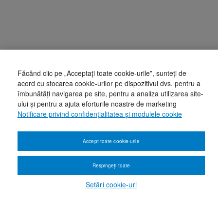
Făcând clic pe „Acceptați toate cookie-urile”, sunteți de
acord cu stocarea cookie-urilor pe dispozitivul dvs. pentru a
îmbunătăți navigarea pe site, pentru a analiza utilizarea site-
ului și pentru a ajuta eforturile noastre de marketing
Notificare privind confidențialitatea și modulele cookie
Accept toate cookie-urile
Respingeți toate
Setări cookie-uri