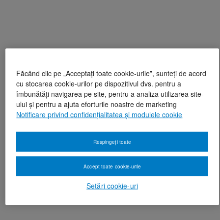
Făcând clic pe „Acceptați toate cookie-urile”, sunteți de acord
cu stocarea cookie-urilor pe dispozitivul dvs. pentru a
îmbunătăți navigarea pe site, pentru a analiza utilizarea site-
ului și pentru a ajuta eforturile noastre de marketing
Notificare privind confidențialitatea și modulele cookie
Respingeți toate
Accept toate cookie-urile
Setări cookie-uri