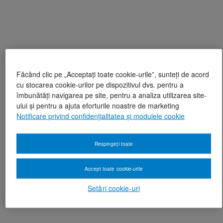
Făcând clic pe „Acceptați toate cookie-urile”, sunteți de acord
cu stocarea cookie-urilor pe dispozitivul dvs. pentru a
îmbunătăți navigarea pe site, pentru a analiza utilizarea site-
ului și pentru a ajuta eforturile noastre de marketing
Notificare privind confidențialitatea și modulele cookie
Respingeți toate
Accept toate cookie-urile
Setări cookie-uri