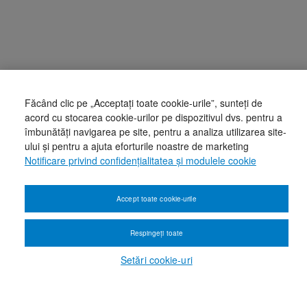
Făcând clic pe „Acceptați toate cookie-urile”, sunteți de
acord cu stocarea cookie-urilor pe dispozitivul dvs. pentru a
îmbunătăți navigarea pe site, pentru a analiza utilizarea site-
ului și pentru a ajuta eforturile noastre de marketing
Notificare privind confidențialitatea și modulele cookie
Accept toate cookie-urile
Respingeți toate
Setări cookie-uri