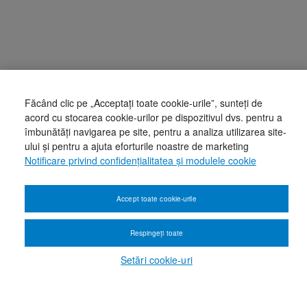
Făcând clic pe „Acceptați toate cookie-urile”, sunteți de
acord cu stocarea cookie-urilor pe dispozitivul dvs. pentru a
îmbunătăți navigarea pe site, pentru a analiza utilizarea site-
ului și pentru a ajuta eforturile noastre de marketing
Notificare privind confidențialitatea și modulele cookie
Accept toate cookie-urile
Respingeți toate
Setări cookie-uri