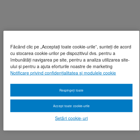
Făcând clic pe „Acceptați toate cookie-urile”, sunteți de acord
cu stocarea cookie-urilor pe dispozitivul dvs. pentru a
îmbunătăți navigarea pe site, pentru a analiza utilizarea site-
ului și pentru a ajuta eforturile noastre de marketing
Notificare privind confidențialitatea și modulele cookie
Respingeți toate
Accept toate cookie-urile
Setări cookie-uri