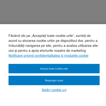
Făcând clic pe „Acceptați toate cookie-urile”, sunteți de
acord cu stocarea cookie-urilor pe dispozitivul dvs. pentru a
îmbunătăți navigarea pe site, pentru a analiza utilizarea site-
ului și pentru a ajuta eforturile noastre de marketing
Notificare privind confidențialitatea și modulele cookie
Accept toate cookie-urile
Respingeți toate
Setări cookie-uri