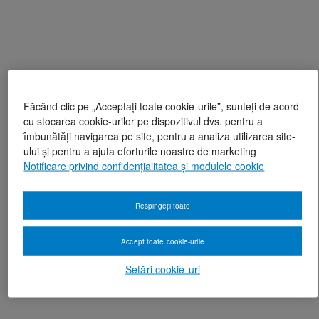
Făcând clic pe „Acceptați toate cookie-urile”, sunteți de acord
cu stocarea cookie-urilor pe dispozitivul dvs. pentru a
îmbunătăți navigarea pe site, pentru a analiza utilizarea site-
ului și pentru a ajuta eforturile noastre de marketing
Notificare privind confidențialitatea și modulele cookie
Respingeți toate
Accept toate cookie-urile
Setări cookie-uri