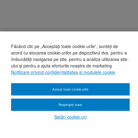
Făcând clic pe „Acceptați toate cookie-urile”, sunteți de
acord cu stocarea cookie-urilor pe dispozitivul dvs. pentru a
îmbunătăți navigarea pe site, pentru a analiza utilizarea site-
ului și pentru a ajuta eforturile noastre de marketing
Notificare privind confidențialitatea și modulele cookie
Accept toate cookie-urile
Respingeți toate
Setări cookie-uri