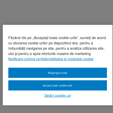
Făcând clic pe „Acceptați toate cookie-urile”, sunteți de acord
cu stocarea cookie-urilor pe dispozitivul dvs. pentru a
îmbunătăți navigarea pe site, pentru a analiza utilizarea site-
ului și pentru a ajuta eforturile noastre de marketing
Notificare privind confidențialitatea și modulele cookie
Respingeți toate
Accept toate cookie-urile
Setări cookie-uri