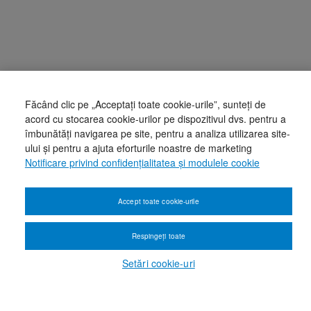
Făcând clic pe „Acceptați toate cookie-urile”, sunteți de
acord cu stocarea cookie-urilor pe dispozitivul dvs. pentru a
îmbunătăți navigarea pe site, pentru a analiza utilizarea site-
ului și pentru a ajuta eforturile noastre de marketing
Notificare privind confidențialitatea și modulele cookie
Accept toate cookie-urile
Respingeți toate
Setări cookie-uri