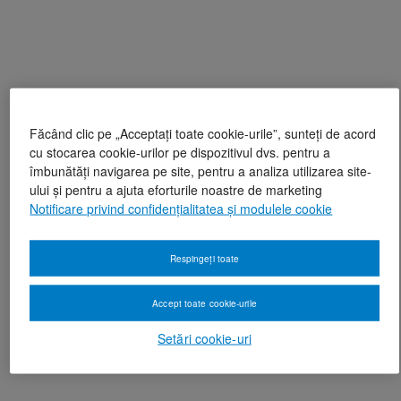
Făcând clic pe „Acceptați toate cookie-urile”, sunteți de acord
cu stocarea cookie-urilor pe dispozitivul dvs. pentru a
îmbunătăți navigarea pe site, pentru a analiza utilizarea site-
ului și pentru a ajuta eforturile noastre de marketing
Notificare privind confidențialitatea și modulele cookie
Respingeți toate
Accept toate cookie-urile
Setări cookie-uri