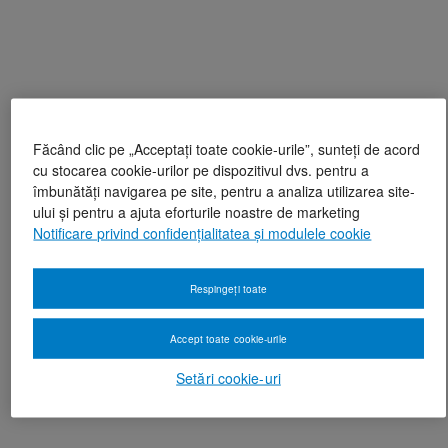
Făcând clic pe „Acceptați toate cookie-urile”, sunteți de acord
cu stocarea cookie-urilor pe dispozitivul dvs. pentru a
îmbunătăți navigarea pe site, pentru a analiza utilizarea site-
ului și pentru a ajuta eforturile noastre de marketing
Notificare privind confidențialitatea și modulele cookie
Respingeți toate
Accept toate cookie-urile
Setări cookie-uri