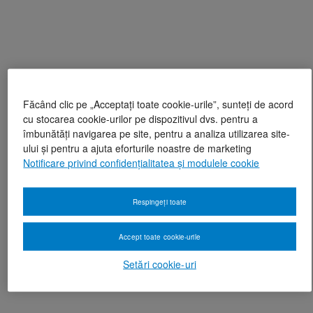
Făcând clic pe „Acceptați toate cookie-urile”, sunteți de acord
cu stocarea cookie-urilor pe dispozitivul dvs. pentru a
îmbunătăți navigarea pe site, pentru a analiza utilizarea site-
ului și pentru a ajuta eforturile noastre de marketing
Notificare privind confidențialitatea și modulele cookie
Respingeți toate
Accept toate cookie-urile
Setări cookie-uri