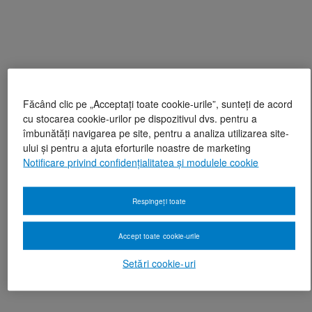
Făcând clic pe „Acceptați toate cookie-urile”, sunteți de acord
cu stocarea cookie-urilor pe dispozitivul dvs. pentru a
îmbunătăți navigarea pe site, pentru a analiza utilizarea site-
ului și pentru a ajuta eforturile noastre de marketing
Notificare privind confidențialitatea și modulele cookie
Respingeți toate
Accept toate cookie-urile
Setări cookie-uri