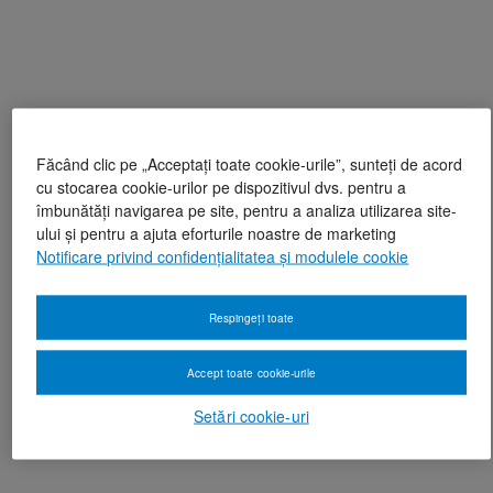
Făcând clic pe „Acceptați toate cookie-urile”, sunteți de acord
cu stocarea cookie-urilor pe dispozitivul dvs. pentru a
îmbunătăți navigarea pe site, pentru a analiza utilizarea site-
ului și pentru a ajuta eforturile noastre de marketing
Notificare privind confidențialitatea și modulele cookie
Respingeți toate
Accept toate cookie-urile
Setări cookie-uri