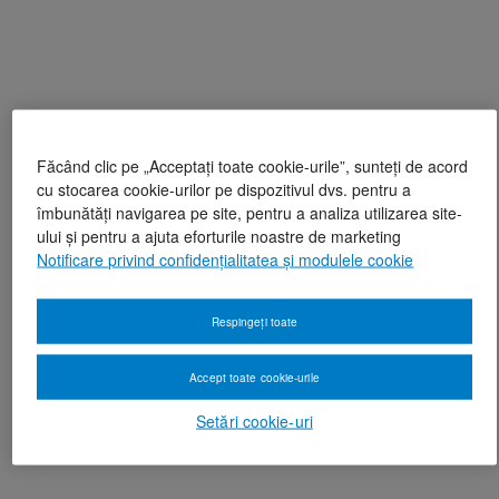
Făcând clic pe „Acceptați toate cookie-urile”, sunteți de acord
cu stocarea cookie-urilor pe dispozitivul dvs. pentru a
îmbunătăți navigarea pe site, pentru a analiza utilizarea site-
ului și pentru a ajuta eforturile noastre de marketing
Notificare privind confidențialitatea și modulele cookie
Respingeți toate
Accept toate cookie-urile
Setări cookie-uri