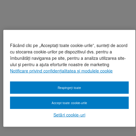
Făcând clic pe „Acceptați toate cookie-urile”, sunteți de acord
cu stocarea cookie-urilor pe dispozitivul dvs. pentru a
îmbunătăți navigarea pe site, pentru a analiza utilizarea site-
ului și pentru a ajuta eforturile noastre de marketing
Notificare privind confidențialitatea și modulele cookie
Respingeți toate
Accept toate cookie-urile
Setări cookie-uri