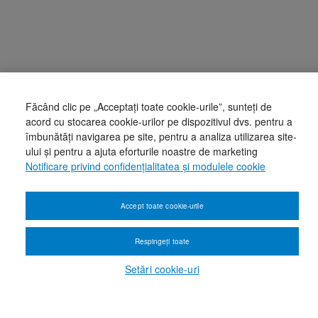
Făcând clic pe „Acceptați toate cookie-urile”, sunteți de
acord cu stocarea cookie-urilor pe dispozitivul dvs. pentru a
îmbunătăți navigarea pe site, pentru a analiza utilizarea site-
ului și pentru a ajuta eforturile noastre de marketing
Notificare privind confidențialitatea și modulele cookie
Accept toate cookie-urile
Respingeți toate
Setări cookie-uri