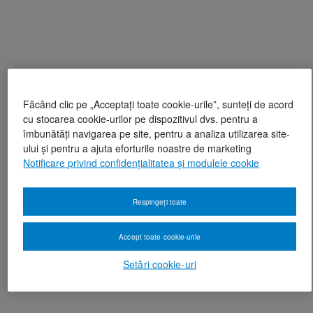
Făcând clic pe „Acceptați toate cookie-urile”, sunteți de acord
cu stocarea cookie-urilor pe dispozitivul dvs. pentru a
îmbunătăți navigarea pe site, pentru a analiza utilizarea site-
ului și pentru a ajuta eforturile noastre de marketing
Notificare privind confidențialitatea și modulele cookie
Respingeți toate
Accept toate cookie-urile
Setări cookie-uri