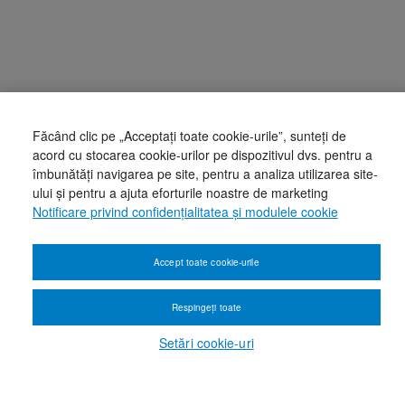
Făcând clic pe „Acceptați toate cookie-urile”, sunteți de
acord cu stocarea cookie-urilor pe dispozitivul dvs. pentru a
îmbunătăți navigarea pe site, pentru a analiza utilizarea site-
ului și pentru a ajuta eforturile noastre de marketing
Notificare privind confidențialitatea și modulele cookie
Accept toate cookie-urile
Respingeți toate
Setări cookie-uri