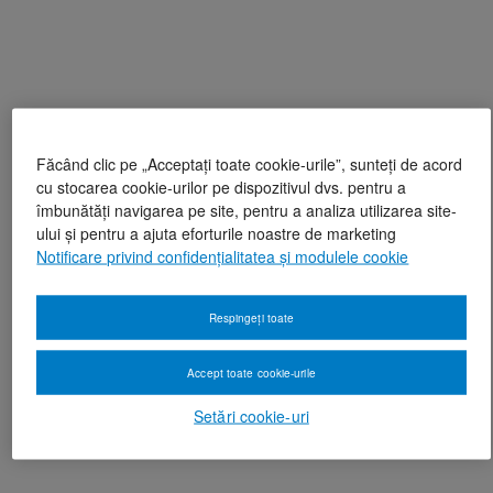
Făcând clic pe „Acceptați toate cookie-urile”, sunteți de acord
cu stocarea cookie-urilor pe dispozitivul dvs. pentru a
îmbunătăți navigarea pe site, pentru a analiza utilizarea site-
ului și pentru a ajuta eforturile noastre de marketing
Notificare privind confidențialitatea și modulele cookie
Respingeți toate
Accept toate cookie-urile
Setări cookie-uri