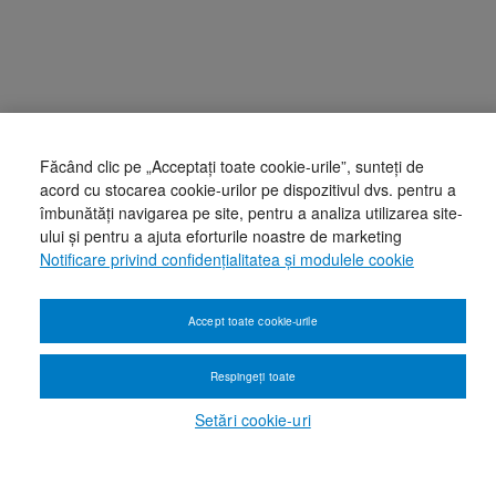
Făcând clic pe „Acceptați toate cookie-urile”, sunteți de
acord cu stocarea cookie-urilor pe dispozitivul dvs. pentru a
îmbunătăți navigarea pe site, pentru a analiza utilizarea site-
ului și pentru a ajuta eforturile noastre de marketing
Notificare privind confidențialitatea și modulele cookie
Accept toate cookie-urile
Respingeți toate
Setări cookie-uri