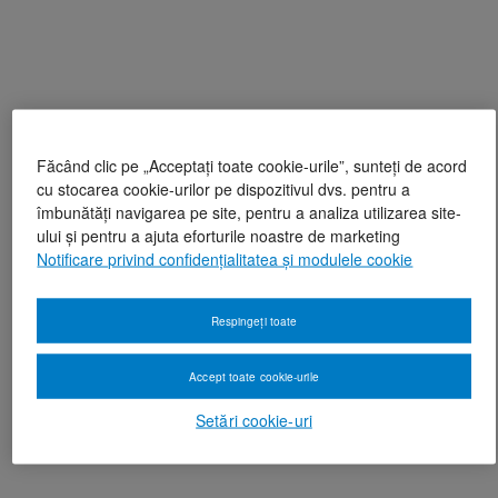
Făcând clic pe „Acceptați toate cookie-urile”, sunteți de acord
cu stocarea cookie-urilor pe dispozitivul dvs. pentru a
îmbunătăți navigarea pe site, pentru a analiza utilizarea site-
ului și pentru a ajuta eforturile noastre de marketing
Notificare privind confidențialitatea și modulele cookie
Respingeți toate
Accept toate cookie-urile
Setări cookie-uri