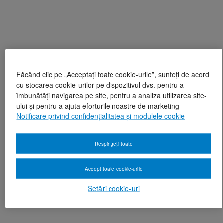
Făcând clic pe „Acceptați toate cookie-urile”, sunteți de acord
cu stocarea cookie-urilor pe dispozitivul dvs. pentru a
îmbunătăți navigarea pe site, pentru a analiza utilizarea site-
ului și pentru a ajuta eforturile noastre de marketing
Notificare privind confidențialitatea și modulele cookie
Respingeți toate
Accept toate cookie-urile
Setări cookie-uri