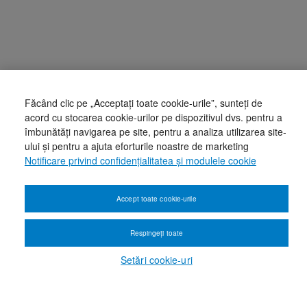
Făcând clic pe „Acceptați toate cookie-urile”, sunteți de
acord cu stocarea cookie-urilor pe dispozitivul dvs. pentru a
îmbunătăți navigarea pe site, pentru a analiza utilizarea site-
ului și pentru a ajuta eforturile noastre de marketing
Notificare privind confidențialitatea și modulele cookie
Accept toate cookie-urile
Respingeți toate
Setări cookie-uri