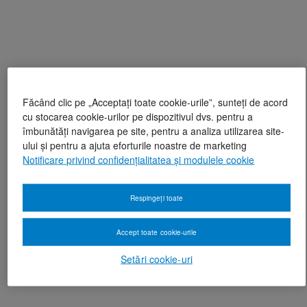
Făcând clic pe „Acceptați toate cookie-urile”, sunteți de acord
cu stocarea cookie-urilor pe dispozitivul dvs. pentru a
îmbunătăți navigarea pe site, pentru a analiza utilizarea site-
ului și pentru a ajuta eforturile noastre de marketing
Notificare privind confidențialitatea și modulele cookie
Respingeți toate
Accept toate cookie-urile
Setări cookie-uri