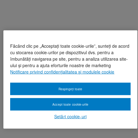
Făcând clic pe „Acceptați toate cookie-urile”, sunteți de acord
cu stocarea cookie-urilor pe dispozitivul dvs. pentru a
îmbunătăți navigarea pe site, pentru a analiza utilizarea site-
ului și pentru a ajuta eforturile noastre de marketing
Notificare privind confidențialitatea și modulele cookie
Respingeți toate
Accept toate cookie-urile
Setări cookie-uri