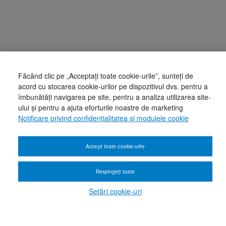
Făcând clic pe „Acceptați toate cookie-urile”, sunteți de
acord cu stocarea cookie-urilor pe dispozitivul dvs. pentru a
îmbunătăți navigarea pe site, pentru a analiza utilizarea site-
ului și pentru a ajuta eforturile noastre de marketing
Notificare privind confidențialitatea și modulele cookie
Accept toate cookie-urile
Respingeți toate
Setări cookie-uri