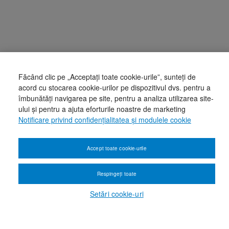
Făcând clic pe „Acceptați toate cookie-urile”, sunteți de
acord cu stocarea cookie-urilor pe dispozitivul dvs. pentru a
îmbunătăți navigarea pe site, pentru a analiza utilizarea site-
ului și pentru a ajuta eforturile noastre de marketing
Notificare privind confidențialitatea și modulele cookie
Accept toate cookie-urile
Respingeți toate
Setări cookie-uri