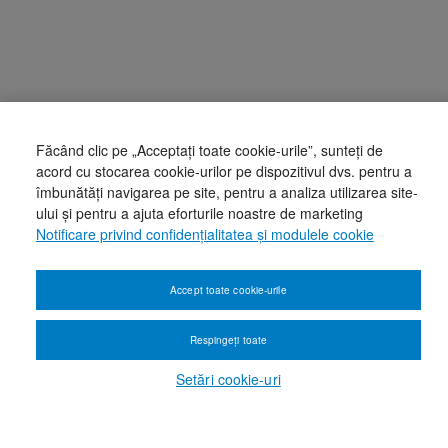
Făcând clic pe „Acceptați toate cookie-urile”, sunteți de
acord cu stocarea cookie-urilor pe dispozitivul dvs. pentru a
îmbunătăți navigarea pe site, pentru a analiza utilizarea site-
ului și pentru a ajuta eforturile noastre de marketing
Notificare privind confidențialitatea și modulele cookie
Accept toate cookie-urile
Respingeți toate
Setări cookie-uri