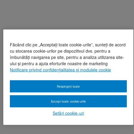
Făcând clic pe „Acceptați toate cookie-urile”, sunteți de acord
cu stocarea cookie-urilor pe dispozitivul dvs. pentru a
îmbunătăți navigarea pe site, pentru a analiza utilizarea site-
ului și pentru a ajuta eforturile noastre de marketing
Notificare privind confidențialitatea și modulele cookie
Respingeți toate
Accept toate cookie-urile
Setări cookie-uri