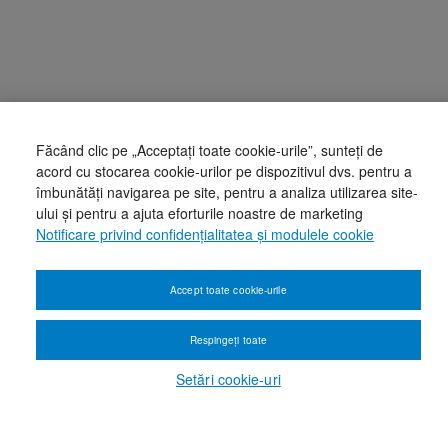
Făcând clic pe „Acceptați toate cookie-urile”, sunteți de
acord cu stocarea cookie-urilor pe dispozitivul dvs. pentru a
îmbunătăți navigarea pe site, pentru a analiza utilizarea site-
ului și pentru a ajuta eforturile noastre de marketing
Notificare privind confidențialitatea și modulele cookie
Accept toate cookie-urile
Respingeți toate
Setări cookie-uri