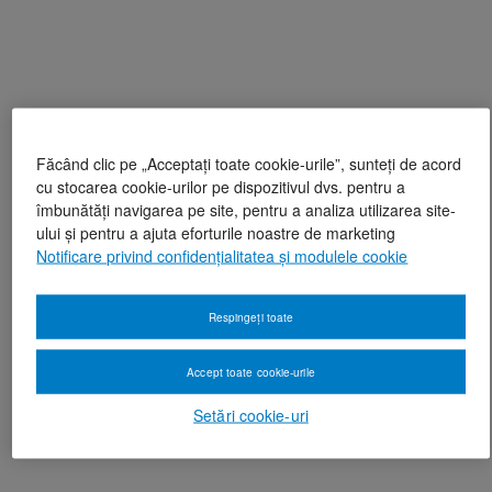
Făcând clic pe „Acceptați toate cookie-urile”, sunteți de acord
cu stocarea cookie-urilor pe dispozitivul dvs. pentru a
îmbunătăți navigarea pe site, pentru a analiza utilizarea site-
ului și pentru a ajuta eforturile noastre de marketing
Notificare privind confidențialitatea și modulele cookie
Respingeți toate
Accept toate cookie-urile
Setări cookie-uri