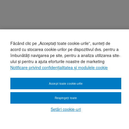
Făcând clic pe „Acceptați toate cookie-urile”, sunteți de
acord cu stocarea cookie-urilor pe dispozitivul dvs. pentru a
îmbunătăți navigarea pe site, pentru a analiza utilizarea site-
ului și pentru a ajuta eforturile noastre de marketing
Notificare privind confidențialitatea și modulele cookie
Accept toate cookie-urile
Respingeți toate
Setări cookie-uri