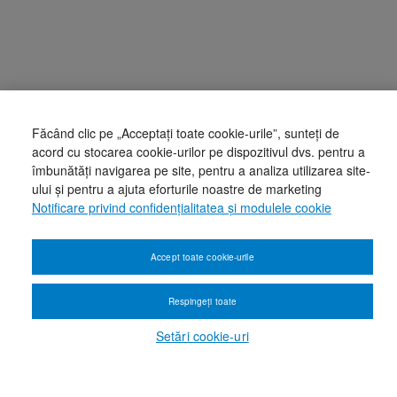
Făcând clic pe „Acceptați toate cookie-urile”, sunteți de
acord cu stocarea cookie-urilor pe dispozitivul dvs. pentru a
îmbunătăți navigarea pe site, pentru a analiza utilizarea site-
ului și pentru a ajuta eforturile noastre de marketing
Notificare privind confidențialitatea și modulele cookie
Accept toate cookie-urile
Respingeți toate
Setări cookie-uri