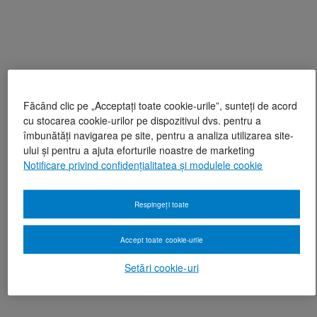
Făcând clic pe „Acceptați toate cookie-urile”, sunteți de acord
cu stocarea cookie-urilor pe dispozitivul dvs. pentru a
îmbunătăți navigarea pe site, pentru a analiza utilizarea site-
ului și pentru a ajuta eforturile noastre de marketing
Notificare privind confidențialitatea și modulele cookie
Respingeți toate
Accept toate cookie-urile
Setări cookie-uri