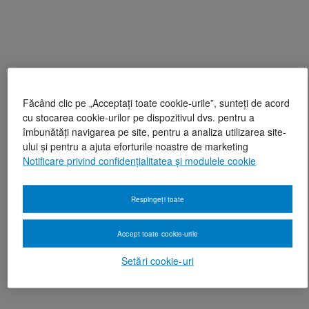
Făcând clic pe „Acceptați toate cookie-urile”, sunteți de acord
cu stocarea cookie-urilor pe dispozitivul dvs. pentru a
îmbunătăți navigarea pe site, pentru a analiza utilizarea site-
ului și pentru a ajuta eforturile noastre de marketing
Notificare privind confidențialitatea și modulele cookie
Respingeți toate
Accept toate cookie-urile
Setări cookie-uri